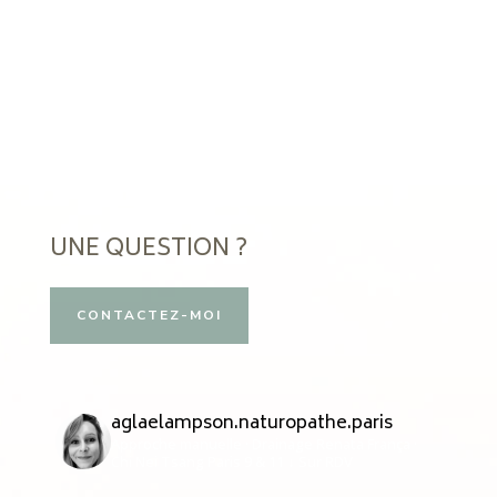
UNE QUESTION ?
CONTACTEZ-MOI
aglaelampson.naturopathe.paris
Approche manuelle · Drainage Renata França ·
Chi Nei Tsang
Paris 9 & 11
↓ Sur RDV